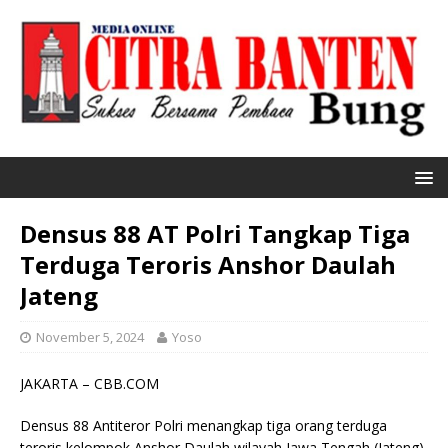
Densus 88 AT Polri Tangkap Tiga
Terduga Teroris Anshor Daulah
Jateng
November 5, 2024
Yoso
JAKARTA – CBB.COM
Densus 88 Antiteror Polri menangkap tiga orang terduga
teroris kelompok Anshor Daulah wilayah Jawa Tengah (Jateng).