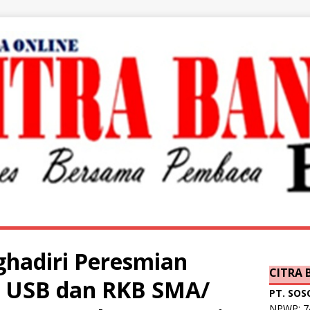
hadiri Peresmian
CITRA
 USB dan RKB SMA/
PT. SOS
NPWP: 74