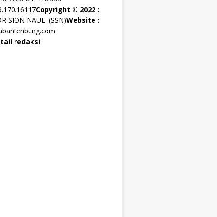
3.170.16117
Copyright © 2022 :
OR SION NAULI (SSN)
Website :
rabantenbung.com
tail redaksi