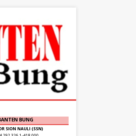
 BANTEN BUNG
OR SION NAULI (SSN)
.292.326.1-418.000