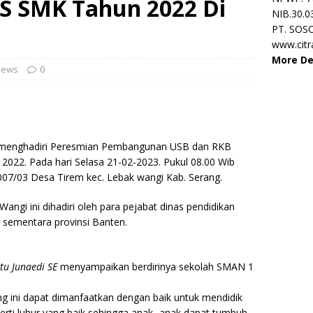
S SMK Tahun 2022 Di
NIB.30.0
PT. SOS
www.cit
More De
News
0
E menghadiri Peresmian Pembangunan USB dan RKB
22. Pada hari Selasa 21-02-2023. Pukul 08.00 Wib
007/03 Desa Tirem kec. Lebak wangi Kab. Serang.
gi ini dihadiri oleh para pejabat dinas pendidikan
sementara provinsi Banten.
tu Junaedi SE
menyampaikan berdirinya sekolah SMAN 1
 ini dapat dimanfaatkan dengan baik untuk mendidik
kerti luhur yang baik sehingga anak- anak dapat tumbuh