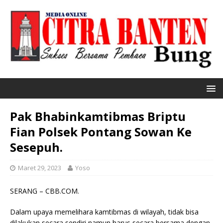
Pak Bhabinkamtibmas Briptu
Fian Polsek Pontang Sowan Ke
Sesepuh.
Maret 29, 2023
Yoso
SERANG – CBB.COM.
Dalam upaya memelihara kamtibmas di wilayah, tidak bisa
dilakukan secara sendiri namun harus secara bersama dengan