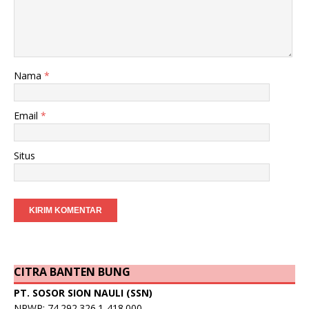
Nama
*
Email
*
Situs
CITRA BANTEN BUNG
PT. SOSOR SION NAULI (SSN)
NPWP: 74.292.326.1-418.000