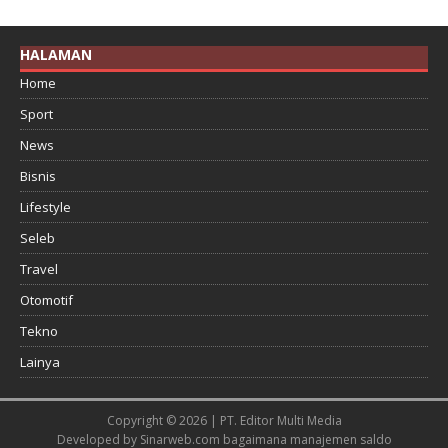
HALAMAN
Home
Sport
News
Bisnis
Lifestyle
Seleb
Travel
Otomotif
Tekno
Lainya
Copyright © 2026 | PT. Editor Multi Media
Developed by
Sinarweb.com
bagaimana manajemen saldo