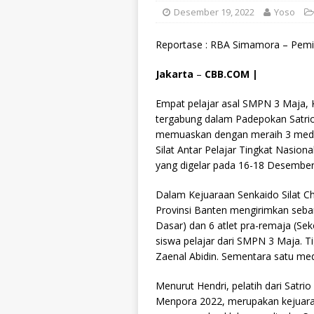
Desember 19, 2022
Yoso
Reportase : RBA Simamora – Pemi
Jakarta
–
CBB.COM |
Empat pelajar asal SMPN 3 Maja,
tergabung dalam Padepokan Satrio
memuaskan dengan meraih 3 medal
Silat Antar Pelajar Tingkat Nasion
yang digelar pada 16-18 Desember
Dalam Kejuaraan Senkaido Silat C
Provinsi Banten mengirimkan sebanya
Dasar) dan 6 atlet pra-remaja (Se
siswa pelajar dari SMPN 3 Maja. Tig
Zaenal Abidin. Sementara satu med
Menurut Hendri, pelatih dari Satri
Menpora 2022, merupakan kejuaraan