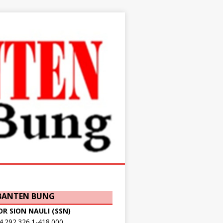
 BANTEN BUNG
OR SION NAULI (SSN)
.292.326.1-418.000