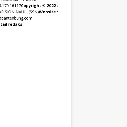
3.170.16117
Copyright © 2022 :
OR SION NAULI (SSN)
Website :
rabantenbung.com
tail redaksi