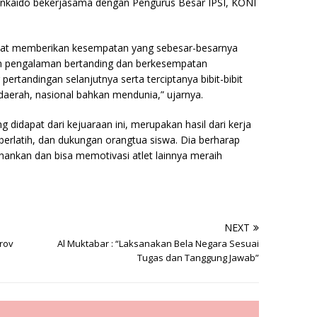
Senkaido bekerjasama dengan Pengurus Besar IPSI, KONI
dapat memberikan kesempatan yang sebesar-besarnya
an pengalaman bertanding dan berkesempatan
ertandingan selanjutnya serta terciptanya bibit-bibit
 daerah, nasional bahkan mendunia,” ujarnya.
didapat dari kejuaraan ini, merupakan hasil dari kerja
berlatih, dan dukungan orangtua siswa. Dia berharap
ahankan dan bisa memotivasi atlet lainnya meraih
NEXT
rov
Al Muktabar : “Laksanakan Bela Negara Sesuai
Tugas dan Tanggung Jawab”