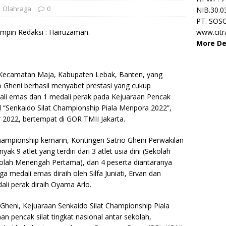
Olahraga
0
NIB.30.0
PT. SOS
mpin Redaksi : Hairuzaman.
www.cit
More De
 Kecamatan Maja, Kabupaten Lebak, Banten, yang
 Gheni berhasil menyabet prestasi yang cukup
i emas dan 1 medali perak pada Kejuaraan Pencak
al “Senkaido Silat Championship Piala Menpora 2022”,
 2022, bertempat di GOR TMII Jakarta.
hampionship kemarin, Kontingen Satrio Gheni Perwakilan
k 9 atlet yang terdiri dari 3 atlet usia dini (Sekolah
kolah Menengah Pertama), dan 4 peserta diantaranya
a medali emas diraih oleh Silfa Juniati, Ervan dan
ali perak diraih Oyama Arlo.
o Gheni, Kejuaraan Senkaido Silat Championship Piala
 pencak silat tingkat nasional antar sekolah,