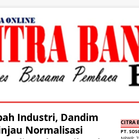
ah Industri, Dandim
CITRA
injau Normalisasi
PT. SOS
NPWP: 74