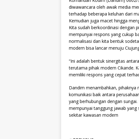
Komandan Kodim (Dandim) 0602/Ser
diwawancara oleh awak media meng
terhadap beberapa keluhan dari mas
Kemudian juga macet hingga mengak
Kita sudah berkoordinasi dengan 
mempunyai respons yang cukup baik
normalisasi dan kita bentuk sodetan
modern bisa lancar menuju Ciujung
“Ini adalah bentuk sinergitas ant
terutama pihak modern Cikande. K
memiliki respons yang cepat terha
Dandim menambahkan, pihaknya m
komunikasi baik antara perusaha
yang berhubungan dengan sungai. 
mempunyai tanggung jawab yang s
sekitar kawasan modern