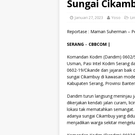
Sungai Cikamb
Januari 27, 2023
Yoso
Li
Reportase : Maman Suherman – Pe
SERANG
–
CBBCOM |
Komandan Kodim (Dandim) 0602/Ser
Usman, Pasi Intel Kodim Serang da
0602-19/Cikande dan jajaran baik 
sungai Cikambuy di kawasan moder
Kabupaten Serang, Provinsi Banten
Dandim turun langsung meninjau j
dikerjakan kendati jalan curam, li
lokasi tak mematahkan semangat. 
adanya sungai Cikambuy yang did
menjadikan warga sekitar mengelu