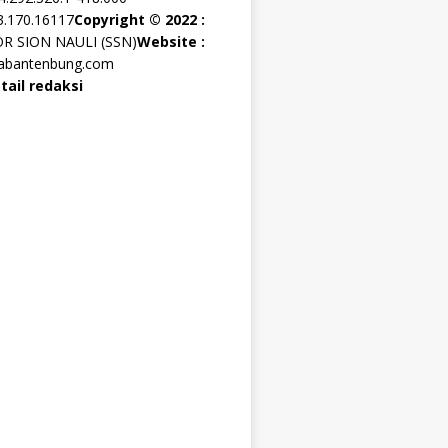
3.170.16117
Copyright © 2022 :
OR SION NAULI (SSN)
Website :
rabantenbung.com
tail redaksi