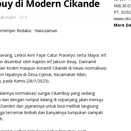
uy di Modern Cikande
NIB.30.0
PT. SOS
ngkungan
0
www.cit
More De
mimpin Redaksi : Hairuzaman.
ang, Letkol Arm Fajar Catur Prasetyo serta Mayor Inf.
n disambut oleh Kapten Inf Jakson Beay, Danramil
dari Kodim maupun Koramil Cikande di lokasi normalisasi
n tepatnya di Desa Cijeruk, Kecamatan Kibin,
, pada Kamis (26/1/2023).
alannya normalisasi sungai Cikambuy yang sedang
cin dan dengan rumput ilalang di sepanjang jalan menuju
Dandim dan jajarannya untuk bisa melihat langsung
uga tercemar limbah dan banyaknya tumpukan sampah
h.