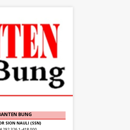
 BANTEN BUNG
OR SION NAULI (SSN)
.292.326.1-418.000