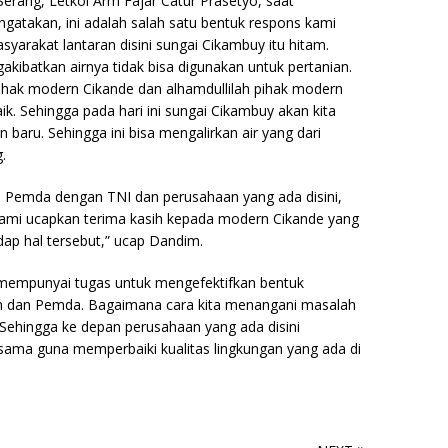
ang, Letkol Arm Fajar Catur Prasetyo, saat
atakan, ini adalah salah satu bentuk respons kami
yarakat lantaran disini sungai Cikambuy itu hitam.
ibatkan airnya tidak bisa digunakan untuk pertanian.
pihak modern Cikande dan alhamdullilah pihak modern
. Sehingga pada hari ini sungai Cikambuy akan kita
 baru. Sehingga ini bisa mengalirkan air yang dari
.
ara Pemda dengan TNI dan perusahaan yang ada disini,
ami ucapkan terima kasih kepada modern Cikande yang
dap hal tersebut,” ucap Dandim.
empunyai tugas untuk mengefektifkan bentuk
an dan Pemda. Bagaimana cara kita menangani masalah
Sehingga ke depan perusahaan yang ada disini
ama guna memperbaiki kualitas lingkungan yang ada di