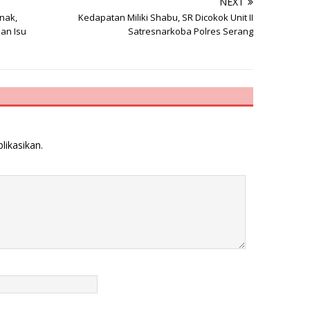
NEXT
nak,
Kedapatan Miliki Shabu, SR Dicokok Unit II
dan Isu
Satresnarkoba Polres Serang
likasikan.